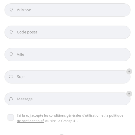
En cochant cette case, vous consentez à recevoir nos propositions commerciales à
l'adresse email indiqué ci-dessus. Vous pouvez vous désinscrire à tout moment en
Adresse
utilisant
le formulaire de désinscription
.

INSCRIPTION
Code postal

Ville

Sujet

Message

J'ai lu et j'accepte les
conditions générales d'utilisation
et la
politique
de confidentialité
du site
La Grange 41
.