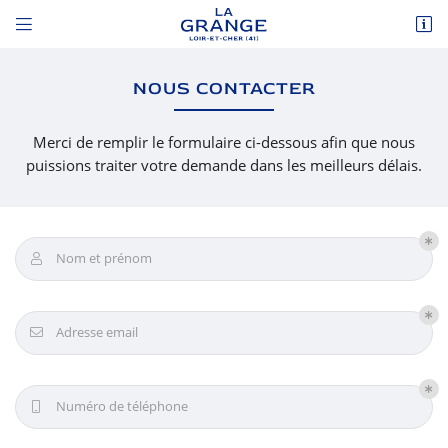


13 rue de la Chapelle
41600 Vouzon
NOUS CONTACTER
02 54 88 66 84
Merci de remplir le formulaire ci-dessous afin que nous
puissions traiter votre demande dans les meilleurs délais.
Nom et prénom

Adresse email de réception

Adresse email

Code Captcha

Numéro de téléphone

Rafraîchir le captcha
