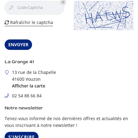
Une questio
Accueil
Code Captcha

mbres d’hôtes
Rafraîchir le captcha

02 54 88 66 
ables d’Hôtes
Tourisme
ENVOYER
Images
La Grange 41
Avis
Restez infor
13 rue de la Chapelle
Actualités
41600 Vouzon
Afficher la carte
INSCRIPTION NEW
Contact
02 54 88 66 84
Notre newsletter
Tenez-vous informé de nos dernières offres et actualités en
vous inscrivant à notre
newsletter !
S'INSCRIRE